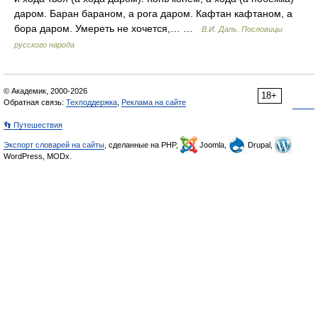
даром. Баран бараном, а рога даром. Кафтан кафтаном, а
бора даром. Умереть не хочется,… …
В.И. Даль. Пословицы
русского народа
© Академик, 2000-2026
18+
Обратная связь:
Техподдержка
,
Реклама на сайте
👣 Путешествия
Экспорт словарей на сайты
, сделанные на PHP,
Joomla,
Drupal,
WordPress, MODx.