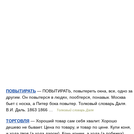
ПОВЫТИРАТЬ
— ПОВЫТИРАТЬ, повытереть окна, все, одно за
другим. Он повытерся в людях, пообтерся, понавык. Москва
бьет с носка, а Питер бока повытер. Толковый словарь Даля.
В.И. Даль. 1863 1866 …
Толковый словарь Даля
ТОРГОВЛЯ
— Хороший товар сам себя хвалит. Хорошо
дешево не бывает. Цена по товару, и товар по цене. Купи коня,
и хода твоя (а хода даром). Конь конем, а хода (а побежка)