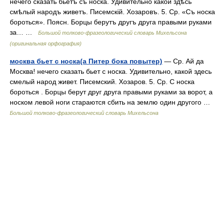
нечего сказать бьетъ съ носка. Удивительно какой здѣсь
смѣлый народъ живетъ. Писемскій. Хозаровъ. 5. Ср. «Съ носка
бороться». Поясн. Борцы берутъ другъ друга правыми руками
за… …
Большой толково-фразеологический словарь Михельсона
(оригинальная орфография)
москва бьет с носка(а Питер бока повытер)
— Ср. Ай да
Москва! нечего сказать бьет с носка. Удивительно, какой здесь
смелый народ живет. Писемский. Хозаров. 5. Ср. С носка
бороться . Борцы берут друг друга правыми руками за ворот, а
носком левой ноги стараются сбить на землю один другого …
Большой толково-фразеологический словарь Михельсона